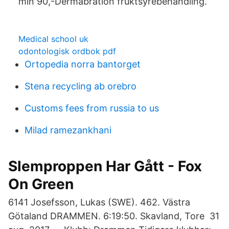
min 90,-Dermabration fruktsyrebehandling.
Medical school uk
odontologisk ordbok pdf
Ortopedia norra bantorget
Stena recycling ab orebro
Customs fees from russia to us
Milad ramezankhani
Slemproppen Har Gått - Fox
On Green
6141 Josefsson, Lukas (SWE). 462. Västra
Götaland DRAMMEN. 6:19:50. Skavland, Tore 31