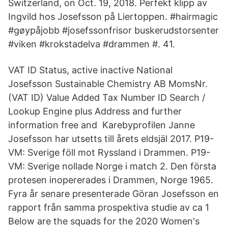
Switzerland, on Oct. 19, 2018. Perfekt klipp av
Ingvild hos Josefsson på Liertoppen. #hairmagic
#gøypåjobb #​josefssonfrisor buskerudstorsenter
#viken #krokstadelva #drammen #. 41.
VAT ID Status, active inactive National
Josefsson Sustainable Chemistry AB MomsNr.
(VAT ID) Value Added Tax Number ID Search /
Lookup Engine plus Address and further
information free and Karebyprofilen Janne
Josefsson har utsetts till årets eldsjäl 2017. P19-
VM: Sverige föll mot Ryssland i Drammen. P19-
VM: Sverige nollade Norge i match 2. Den första
protesen inopererades i Drammen, Norge 1965.
Fyra år senare presenterade Göran Josefsson en
rapport från samma prospektiva studie av ca 1​
Below are the squads for the 2020 Women's