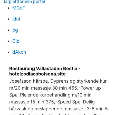
larplattformen portal
MCoT
ldni
bg
Clz
dAkcn
Restaurang Vallastaden Bestia -
hotelzodiacobolsena.site
Josefsson hårspa. Dyprens og styrkende kur
m/20 min massasje 30 min 465,-Power up
Spa. Pleiende kurbehandling m/10 min
massasje 15 min 375,-Speed Spa. Deilig
hårvask og avslappende massasje i 3-5 min 5